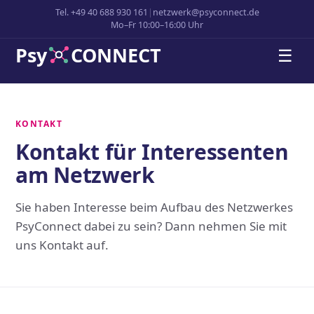
Tel. +49 40 688 930 161
|
netzwerk@psyconnect.de
Mo–Fr 10:00–16:00 Uhr
Psy
CONNECT
☰
KONTAKT
Kontakt für Interessenten
am Netzwerk
Sie haben Interesse beim Aufbau des Netzwerkes
PsyConnect dabei zu sein? Dann nehmen Sie mit
uns Kontakt auf.